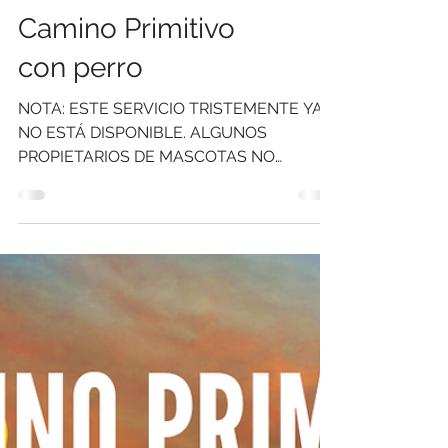
Camino Primitivo
con perro
NOTA: ESTE SERVICIO TRISTEMENTE YA
NO ESTÁ DISPONIBLE. ALGUNOS
PROPIETARIOS DE MASCOTAS NO
RESPETUOSOS HAN LLEVADO A LOS
POCOS ALOJAMIENTOS
COLABORADORES A DECIDIR NO
ACEPTAR MÁS MASCOTAS En Camino de
Asturias queremos que tu próxima
experiencia de viajes en compañía de tu
mascota sea inolvidable y por eso, en
colaboración con nuestras amigas de El
Rincón del Viajero / El Rinconcito de Beltz ,
estamos organizando de una nueva