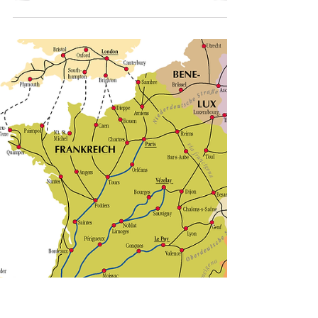
2020
Con la llegada de la primavera, los
peregrinos comienzan a acudir a la
llamada del Camino de Santiago y como
es habitual, en Camino de Astur