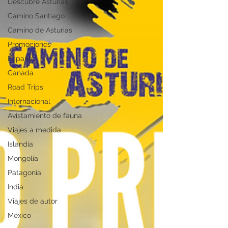
Descubre Asturias
Camino Santiago
Camino de Asturias
Promociones
España
Canada
Road Trips
Internacional
Avistamiento de fauna
Viajes a medida
Islandia
Mongolia
Patagonia
India
Viajes de autor
México