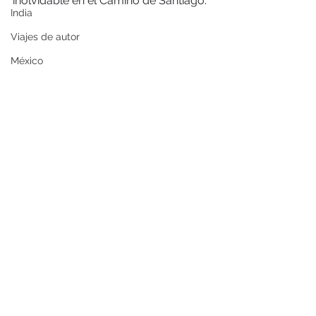
inolvidable en el Camino de Santiago. 
India
Viajes de autor
México