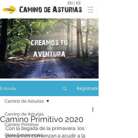
EN |
ES
Camino de Asturias
creamos tu
aventura
Regístrate
Entrada
Camino de Asturias
Camino de Asturias
Camino Primitivo 2020
Camino Primitivo
Con la llegada de la primavera, los 
Otras Experiencias
peregrinos comienzan a acudir a la 