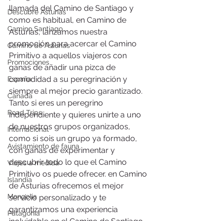
llamada del Camino de Santiago y 
Descubre Asturias
como es habitual, en Camino de 
Camino Santiago
Asturias, lanzamos nuestra 
promoción para acercar el Camino 
Camino de Asturias
Primitivo a aquellos viajeros con 
Promociones
ganas de añadir una pizca de 
comodidad a su peregrinación y 
España
siempre al mejor precio garantizado. 
Canada
Tanto si eres un peregrino 
Road Trips
independiente y quieres unirte a uno 
de nuestros grupos organizados, 
Internacional
como si sois un grupo ya formado, 
Avistamiento de fauna
con ganas de experimentar y 
descubrir todo lo que el Camino 
Viajes a medida
Primitivo os puede ofrecer. en Camino 
Islandia
de Asturias ofrecemos el mejor 
Mongolia
servicio personalizado y te 
garantizamos una experiencia 
Patagonia