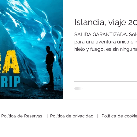
ones
España
Canada
Road Trips
Internacional
Islandia, viaje 2
s a medida
Islandia
Mongolia
Patagonia
India
SALIDA GARANTIZADA. Solo 
para una aventura única e inolvidable? Is
hielo y fuego, es sin ningun
Política de Reservas
|
Política de privacidad
|
Política de cooki