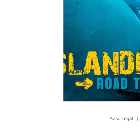
Camino de Asturias
Promoci
Avistamiento de fauna
Viaje
México
Aviso Legal
|