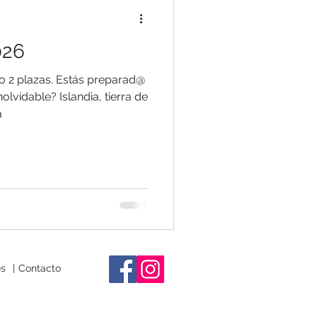
026
Viajes de autor
2 plazas. Estás preparad@
landia, tierra de
a
es
|
Contacto