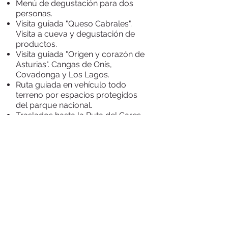
Menú de degustación para dos
personas.
Visita guiada "Queso Cabrales".
Visita a cueva y degustación de
productos.
Visita guiada "Origen y corazón de
Asturias". Cangas de Onís,
Covadonga y Los Lagos.
Ruta guiada en vehículo todo
terreno por espacios protegidos
del parque nacional.
Traslados hasta la Ruta del Cares.​
Traslados durante todas las visitas
guiadas.
Dossier informativo (incluye
itinerario, que ver y hacer,
vouchers, direcciones, mapas...).
Detalle de bienvenida.
Asistencia telefónica 24h.
IVA y gastos de gestión incluidos.