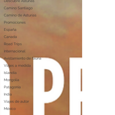
Descubre Asturias
Camino Santiago
Camino de Asturias
Promociones
España
Canada
Road Trips
Internacional
Avistamiento de fauna
Viajes a medida
Islandia
Mongolia
Patagonia
India
Viajes de autor
México