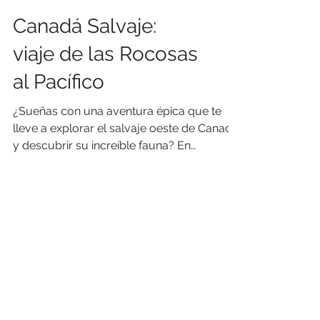
Canadá Salvaje:
viaje de las Rocosas
al Pacífico
¿Sueñas con una aventura épica que te
lleve a explorar el salvaje oeste de Canadá
y descubrir su increíble fauna? En
septiembre de 2026 te proponemos una
expedición única, donde descubriremos
algunos de los paisajes más
sobrecogedores de América del Norte.