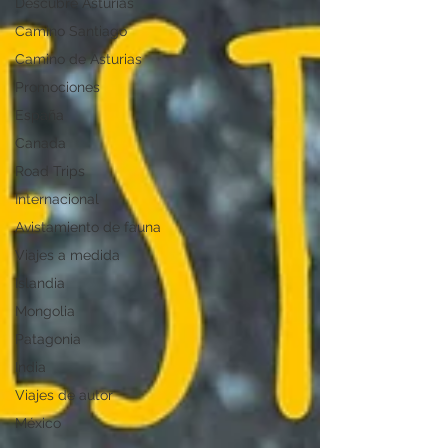
Descubre Asturias
Camino Santiago
Camino de Asturias
Promociones
España
Canada
Road Trips
Internacional
Avistamiento de fauna
Viajes a medida
Islandia
Mongolia
Patagonia
India
Viajes de autor
México