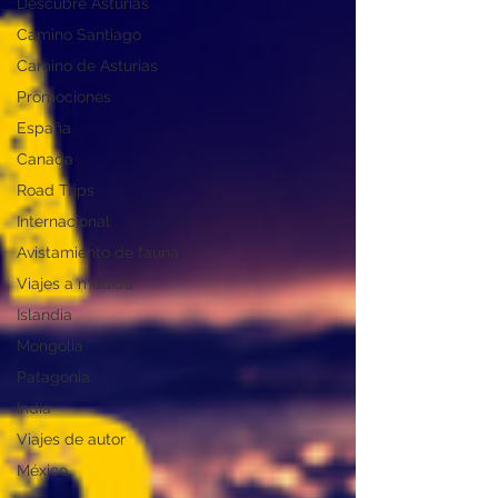
Descubre Asturias
Camino Santiago
Camino de Asturias
Promociones
España
Canada
Road Trips
Internacional
Avistamiento de fauna
Viajes a medida
Islandia
Mongolia
Patagonia
India
Viajes de autor
México